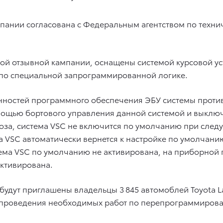
ании согласована с Федеральным агентством по техни
й отзывной кампании, оснащены системой курсовой уст
по специальной запрограммированной логике.
бенностей программного обеспечения ЭБУ системы прот
ощью бортового управления данной системой и выключа
оза, система VSC не включится по умолчанию при след
та VSC автоматически вернется к настройке по умолчан
ема VSC по умолчанию не активирована, на приборной 
активирована.
будут приглашены владельцы 3 845 автомоблей Toyota L
 для проведения необходимых работ по перепрограммиро