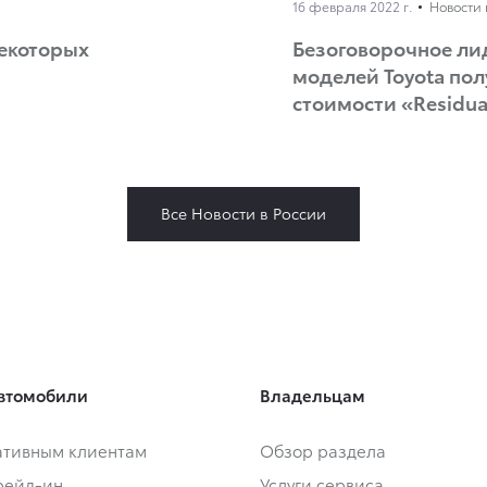
16 февраля 2022 г.
Новости 
некоторых
Безоговорочное лид
моделей Toyota по
стоимости «Residua
Все Новости в России
втомобили
Владельцам
тивным клиентам
Обзор раздела
Трейд-ин
Услуги сервиса