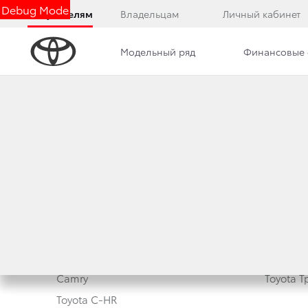
Debug Mode
Покупателям
Владельцам
Личный кабинет
Модельный ряд
Финансовые 
АВТО ТЕСТОВАЯ С
Модельный ряд
Новые а
Corolla
Корпора
Camry
Toyota 
Toyota C-HR