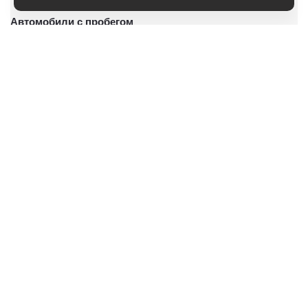
Автомобили с пробегом
Условия покупки
Владельцам
О дилерском центре
Специальные предложения
Оцените ваш автомобиль
Консультация по кредиту
Консультация по страхованию
Записаться на сервис