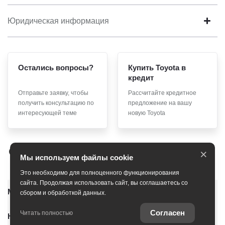
Юридическая информация
Остались вопросы?
Купить Toyota в
кредит
Отправьте заявку, чтобы
Рассчитайте кредитное
получить консультацию по
предложение на вашу
интересующей теме
новую Toyota
×
Мы используем файлы cookie
Это необходимо для полноценного функционирования
сайта. Продолжая использовать сайт, вы соглашаетесь со
Модельный ряд
сбором и обработкой данных.
Согласен
Читать полностью
Новые автомобили