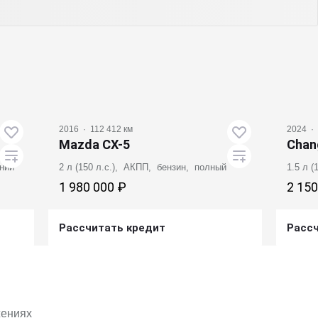
2016
·
112 412 км
2024
·
Mazda CX-5
Chan
дний
2 л (150 л.с.), АКПП, бензин, полный
1.5 л 
1 980 000 ₽
2 150
Рассчитать кредит
Расс
Получить предложение
жениях