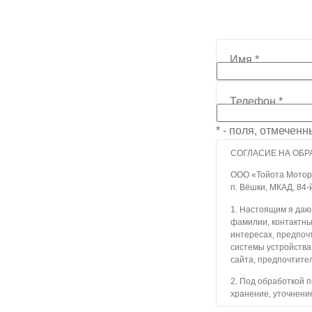
Имя
*
Телефон
*
* - поля, отмечен
СОГЛАСИЕ НА ОБР
ООО «Тойота Мотор» 
п. Вёшки, МКАД, 84-
1. Настоящим я даю
фамилии, контактны
интересах, предпочт
системы устройства
сайта, предпочтител
2. Под обработкой 
хранение, уточнение
блокирование, уда