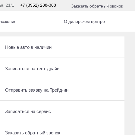
ая, 21/1
+7 (3952) 288-388
Заказать обратный звонок
ложения
О дилерском центре
Получить консультацию по кредиту
Рассчитать кредит
Новые авто в наличии
Ещё 12 фото
2 395 000 ₽
Отправить заявку на Трейд-ин
Записаться на сервис
Записаться на тест-драйв
Получить предложение
Записаться на сервис
Отправить заявку на Трейд-ин
Отправить заявку на Трейд-ин
Заказать обратный звонок
Заказать обратный звонок
Записаться на сервис
Оставить заявку на кредит
Заказать обратный звонок