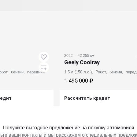
2022
·
42 255 км
Geely Coolray
 Робот, бензин, передний
1.5 л (150 л.с.), Робот, бензин, пере
1 495 000 ₽
редит
Рассчитать кредит
ь предложение
Получить предложение
Получите выгодное предложение на покупку автомобиля
ьте ваши контакты и мы расскажем о специальных предло