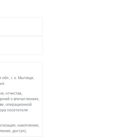
бл., г. о. Мытищи,
ых.
и, отчества,
дений о впечатлениях,
тве, операционной
тора посетителя
атизация, накопление,
ление, доступ),
льные данные