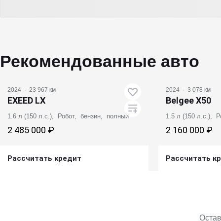
Рекомендованные авто
2024
·
23 967 км
2024
·
3 078 км
EXEED LX
Belgee X50
1.6 л (150 л.с.), Робот, бензин, полный
1.5 л (150 л.с.),
2 485 000 ₽
2 160 000 ₽
Рассчитать кредит
Рассчитать к
Получить предложение
Получит
Остав