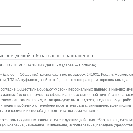
ные звездочкой, обязательны к заполнению
АБОТКУ ПЕРСОНАЛЬНЫХ ДАННЫХ (далее — Согласие)
(далее — Общество), расположенное по адресу: 141031, Россия, Московская о
й км, ТПЗ «Алтуфьево», вл. 5, стр. 1, является оператором персональных данн
 согласие Обществу на обработку своих персональных данных, а именно: имен
х данных (включая номер телефона и адрес электронной почты), адреса, све
ениях к автомобилю(-ям) и товарам/услугам, IP-адреса, сведений об устройс
 и модели мобильного телефона посетителя сайта, уникального идентифика
ьного времени и способа для контакта, истории контактов.
персональных данных понимаются следующие действия: сбор, запись, систем
 (обновление, изменение), извлечение, использование, передача (предостав
ление, уничтожение персональных данных. Общество обрабатывает персона