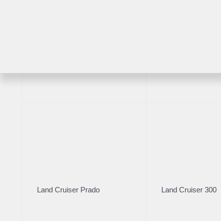
Комплектация
Год производст
Цвет кузова
2023
Белый
RAV4
Highlander
VIN
***4491
Характеристики
Представляем Вашему вниманию автомобиль Exeed LX
Центр Иркутск:
✅ Приобретался у официального дилера Exeed Центр И
Land Cruiser Prado
Land Cruiser 300
✅ Все обслуживание у официального дилера Exeed Цен
✅ Без ДТП, кузов в заводском окрасе;
✅ Максимальная комплектация;