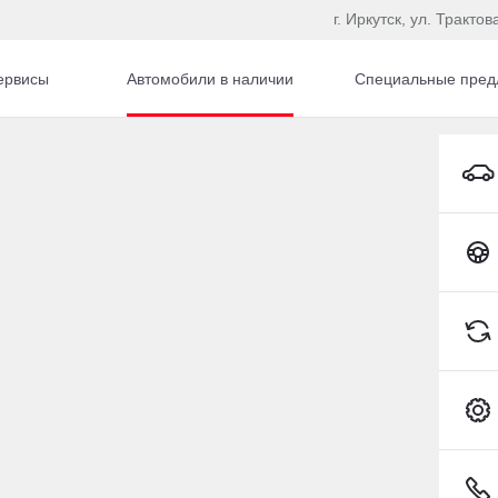
г. Иркутск, ул. Трактов
ервисы
Автомобили в наличии
Специальные пред
EXEED LX Внедорожник Бензин 1,6 л 150 л.с. Робот
Toyota C-HR
-388