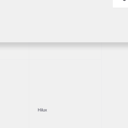
ва
Пробег
ПТС
10 779
Оригинал
Fortuner
Владельцы
Кузов
2
Внедорож­ник
Описание
Стоимос
Цена без уч
 от официального дилера Тойота
ркут;
Hilux
тр Иркут - подтвержденный пробег;