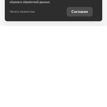
сбором и обработкой данных.
Согласен
Читать полностью
Юридическая информация
Остались вопросы?
Купить Toyota в
кредит
Отправьте заявку, чтобы
Рассчитайте кредитное
получить консультацию по
предложение на вашу
интересующей теме
новую Toyota