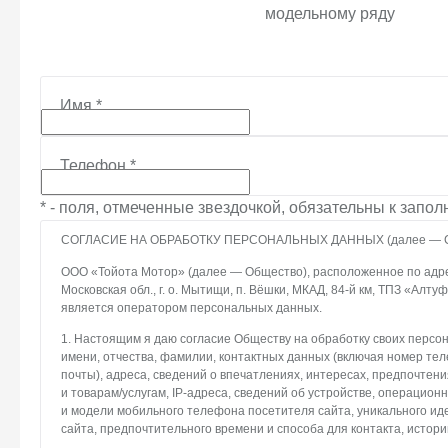
модельному ряду
Имя
*
Телефон
*
* - поля, отмеченные звездочкой, обязательны к запо
СОГЛАСИЕ НА ОБРАБОТКУ ПЕРСОНАЛЬНЫХ ДАННЫХ (далее — С
ООО «Тойота Мотор» (далее — Общество), расположенное по адрес
Московская обл., г. о. Мытищи, п. Вёшки, МКАД, 84-й км, ТПЗ «Алтуфье
является оператором персональных данных.
1. Настоящим я даю согласие Обществу на обработку своих персо
имени, отчества, фамилии, контактных данных (включая номер те
почты), адреса, сведений о впечатлениях, интересах, предпочтени
и товарам/услугам, IP-адреса, сведений об устройстве, операцион
и модели мобильного телефона посетителя сайта, уникального и
сайта, предпочтительного времени и способа для контакта, истори