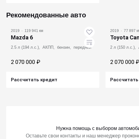
Получить предложение
Рекомендованные авто
2019
·
119 941 км
2019
·
77 897 к
Mazda 6
Toyota Ca
2.5 л (194 л.с.), АКПП, бензин, передний
2 л (150 л.с.)
2 070 000 ₽
2 070 000 
Рассчитать кредит
Рассчитать
Получить предложение
Получ
Нужна помощь с выбором автомоб
Оставьте свои контакты и наш менеджер проконс