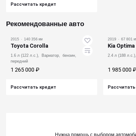
Рассчитать кредит
Получить предложение
Рекомендованные авто
2015
·
140 356 км
2019
·
67 801 к
Toyota Corolla
Kia Optima
1.6 л (122 л.с.), Вариатор, бензин,
2.4 л (188 л.с
передний
1 265 000 ₽
1 985 000 
Рассчитать кредит
Рассчитать
Получить предложение
Получ
Нужна помощь с выбором автомоб