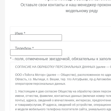
Оставьте свои контакты и наш менеджер проконс
модельному ряду
Имя
*
Телефон
*
* - поля, отмеченные звездочкой, обязательны к запо
СОГЛАСИЕ НА ОБРАБОТКУ ПЕРСОНАЛЬНЫХ ДАННЫХ (далее — С
ООО «Тойота Мотор» (далее — Общество), расположенное по адре
Область, г.о. Мытищи, п. Вешки, тер. тпз Алтуфьево, пр-д Автомоби
оператором персональных данных.
1. Настоящим я даю согласие Обществу на обработку своих персо
имени, отчества, фамилии, контактных данных (включая номер те
почты), адреса, сведений о впечатлениях, интересах, предпочтени
и товарам/услугам, IP-адреса, сведений об устройстве, операцион
и модели мобильного телефона посетителя сайта, уникального и