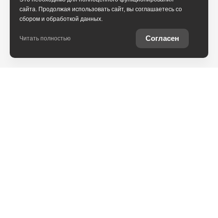
сайта. Продолжая использовать сайт, вы соглашаетесь со
сбором и обработкой данных.
Согласен
Читать полностью
Юридическая информация
Остались вопросы?
Купить Toyota в
кредит
Отправьте заявку, чтобы
Рассчитайте кредитное
получить консультацию по
предложение на вашу