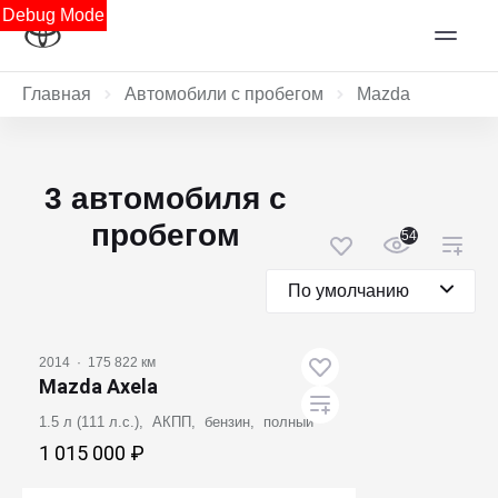
Debug Mode
Главная
Автомобили с пробегом
Mazda
3 автомобиля с
пробегом
54
По умолчанию
2014
·
175 822 км
Mazda Axela
1.5 л (111 л.с.), АКПП, бензин, полный
1 015 000 ₽