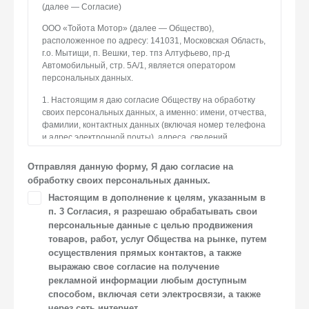
(далее — Согласие)
ООО «Тойота Мотор» (далее — Общество),
расположенное по адресу: 141031, Московская Область,
г.о. Мытищи, п. Вешки, тер. тпз Алтуфьево, пр-д
Автомобильный, стр. 5А/1, является оператором
персональных данных.
1. Настоящим я даю согласие Обществу на обработку
своих персональных данных, а именно: имени, отчества,
фамилии, контактных данных (включая номер телефона
и адрес электронной почты), адреса, сведений
о впечатлениях, интересах, предпочтениях
к автомобилю(-ям) и товарам/услугам, IP-адреса, сведений
Отправляя данную форму, Я даю согласие на
об устройстве, операционной системы устройства
обработку своих персональных данных.
и модели мобильного телефона посетителя сайта,
Настоящим в дополнение к целям, указанным в
уникального идентификатора посетителя сайта,
п. 3 Согласия, я разрешаю обрабатывать свои
предпочтительного времени и способа для контакта,
истории контактов.
персональные данные с целью продвижения
товаров, работ, услуг Общества на рынке, путем
2. Под обработкой персональных данных понимаются
осуществления прямых контактов, а также
следующие действия: сбор, запись, систематизация,
выражаю свое согласие на получение
накопление, хранение, уточнение (обновление,
рекламной информации любым доступным
изменение), извлечение, использование, передача
способом, включая сети электросвязи, а также
(предоставление, доступ), блокирование, удаление,
через сеть интернет.
уничтожение персональных данных. Общество