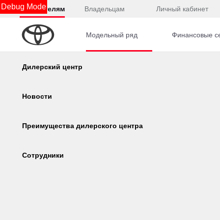
Debug Mode
Покупателям
Владельцам
Личный кабинет
Модельный ряд
Финансовые с
Главная
Автомобили с пробегом
Nissan
Note
Калькулятор
Дилерский центр
Консультация по кредиту
Новости
Онлайн-одобрение
Преимущества дилерского центра
Обзор раздела
Сотрудники