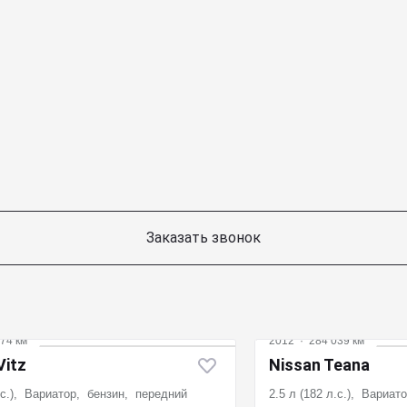
Заказать звонок
74 км
2012
·
284 039 км
Vitz
Nissan Teana
л.с.), Вариатор, бензин, передний
2.5 л (182 л.с.), Вариа