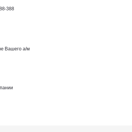
88-388
не Вашего а/м
мпании