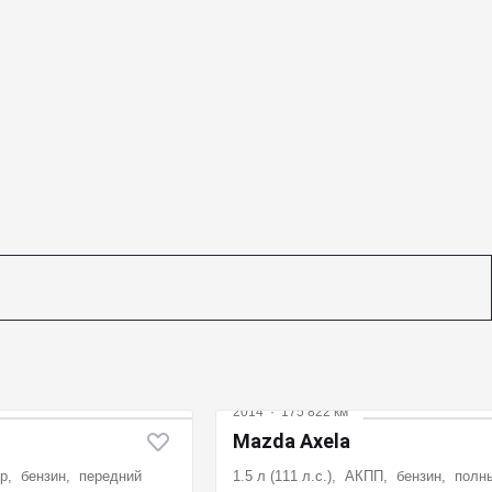
2014
·
175 822 км
Mazda Axela
тор, бензин, передний
1.5 л (111 л.с.), АКПП, бензин, полн