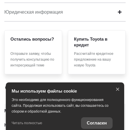
Юридическая информация
Остались вопросы?
Купить Toyota в
кредит
Отправьте заявку, чтобы
Рассчитайте кредитное
получить консультацию по
предложение на вашу
интересующей теме
новую Toyota
×
Мы используем файлы cookie
Это необходимо для полноценного функционирования
сайта. Продолжая использовать сайт, вы соглашаетесь со
Модельный ряд
сбором и обработкой данных.
Согласен
Читать полностью
Новые автомобили