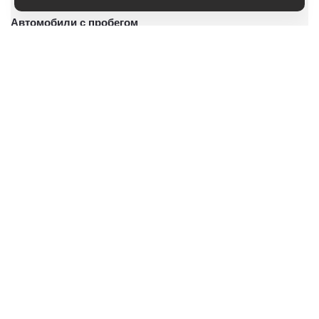
Автомобили с пробегом
Условия покупки
Владельцам
О дилерском центре
Специальные предложения
Оцените ваш автомобиль
Консультация по кредиту
Консультация по страхованию
Записаться на сервис