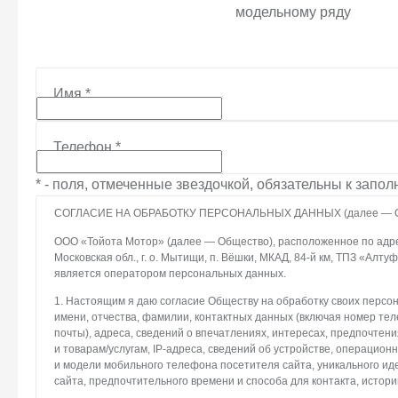
модельному ряду
Имя
*
Телефон
*
* - поля, отмеченные звездочкой, обязательны к запо
СОГЛАСИЕ НА ОБРАБОТКУ ПЕРСОНАЛЬНЫХ ДАННЫХ (далее — С
ООО «Тойота Мотор» (далее — Общество), расположенное по адрес
Московская обл., г. о. Мытищи, п. Вёшки, МКАД, 84-й км, ТПЗ «Алтуфье
является оператором персональных данных.
1. Настоящим я даю согласие Обществу на обработку своих персо
имени, отчества, фамилии, контактных данных (включая номер те
почты), адреса, сведений о впечатлениях, интересах, предпочтени
и товарам/услугам, IP-адреса, сведений об устройстве, операцион
и модели мобильного телефона посетителя сайта, уникального и
сайта, предпочтительного времени и способа для контакта, истори