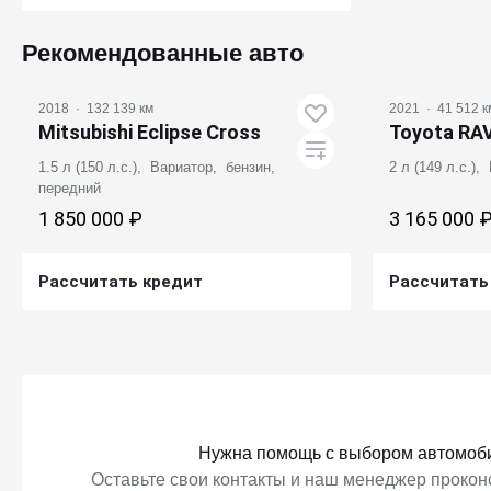
Получить предложение
Рекомендованные авто
2018
·
132 139 км
2021
·
41 512 к
Mitsubishi Eclipse Cross
Toyota RA
1.5 л (150 л.с.), Вариатор, бензин,
2 л (149 л.с.)
передний
1 850 000 ₽
3 165 000 
Рассчитать кредит
Рассчитать
Получить предложение
Получ
Нужна помощь с выбором автомоб
Оставьте свои контакты и наш менеджер проконс