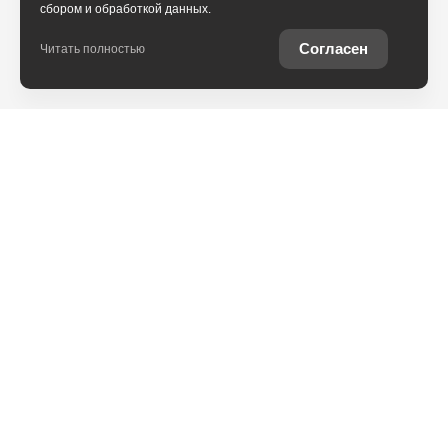
сбором и обработкой данных.
Согласен
Читать полностью
Юридическая информация
Остались вопросы?
Купить Toyota в
кредит
Отправьте заявку, чтобы
Рассчитайте кредитное
получить консультацию по
предложение на вашу
интересующей теме
новую Toyota