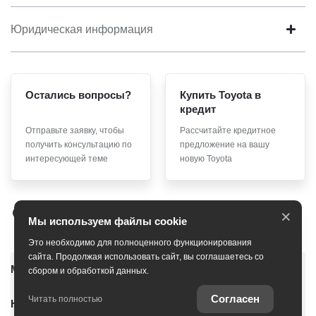
Юридическая информация
Остались вопросы?
Купить Toyota в
кредит
Отправьте заявку, чтобы
Рассчитайте кредитное
получить консультацию по
предложение на вашу
интересующей теме
новую Toyota
×
Мы используем файлы cookie
Это необходимо для полноценного функционирования
сайта. Продолжая использовать сайт, вы соглашаетесь со
Модельный ряд
сбором и обработкой данных.
Согласен
Читать полностью
Новые автомобили