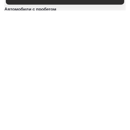
Автомобили с пробегом
Условия покупки
Владельцам
О дилерском центре
Специальные предложения
Оцените ваш автомобиль
Консультация по кредиту
Консультация по страхованию
Записаться на сервис