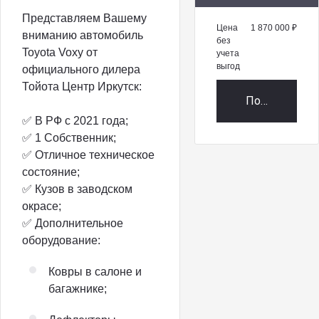
Представляем Вашему
Цена
1 870 000 ₽
вниманию автомобиль
без
Toyota Voxy от
учета
выгод
официального дилера
Тойота Центр Иркутск:
Получить пр
✅ В РФ с 2021 года;
✅ 1 Собственник;
✅ Отличное техническое
состояние;
✅ Кузов в заводском
окрасе;
✅ Дополнительное
оборудование:
Ковры в салоне и
багажнике;