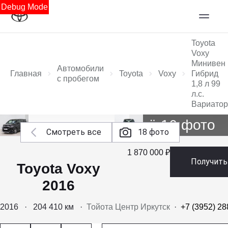
Debug Mode
Toyota
Voxy
Минивен
Автомобили
Главная
Toyota
Voxy
Гибрид
с пробегом
1,8 л 99
л.с.
Вариатор
Ещё 16 фото
Смотреть все
18 фото
1 870 000 ₽
Получить
Toyota Voxy
2016
2016
·
204 410 км
·
Тойота Центр Иркутск
·
+7 (3952) 28