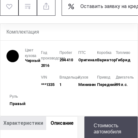
Оставить заявку на кре
Комплектация
Цвет
Год
Пробег
ПТС
Коробка
Топливо
кузова
производства
204 410
Оригинал
Вариатор
Гибрид
Черный
2016
VIN
Владельцы
Кузов
Привод
Двигатель
***1335
1
Минивен
Передний
99 л.с.
Руль
Правый
Характеристики
Описание
Стоимость
автомобиля