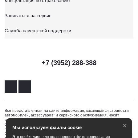
Консультация по страхованию
Записаться на сервис
Служба клиентской поддержки
+7 (3952) 288-388
Вся представленная на сайте информация, касающаяся стоимости
автомобилей, аксессуаров* и сервисного обслуживания, носит
информационный характер и не является публичной офертой,
×
определяемой положениями ст. 437 (2) ГК РФ. Для получения
Мы используем файлы cookie
подробной информации обращайтесь в наши автосалоны.
Опубликованная на данном сайте информация может быть изменена
Это необходимо для полноценного функционирования