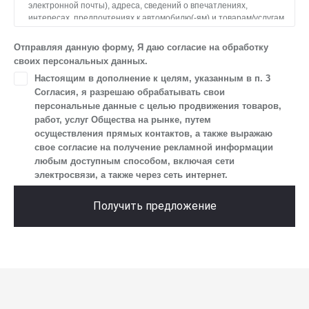
электронной почты), адреса, сведений о впечатлениях,
интересах, предпочтениях к автомобилю(-ям) и товарам/услугам,
IP-адреса, сведений об устройстве, операционной системы
устройства и модели мобильного телефона посетителя сайта,
Отправляя данную форму, Я даю согласие на обработку
уникального идентификатора посетителя сайта,
своих персональных данных.
предпочтительного времени и способа для контакта, истории
Настоящим в дополнение к целям, указанным в п. 3
контактов.
Согласия, я разрешаю обрабатывать свои
2. Под обработкой персональных данных понимаются
персональные данные с целью продвижения товаров,
следующие действия: сбор, запись, систематизация,
работ, услуг Общества на рынке, путем
накопление, хранение, уточнение (обновление, изменение),
осуществления прямых контактов, а также выражаю
извлечение, использование, передача (предоставление, доступ),
свое согласие на получение рекламной информации
блокирование, удаление, уничтожение персональных данных.
любым доступным способом, включая сети
Общество обрабатывает персональные данные
электросвязи, а также через сеть интернет.
с использованием средств автоматизации.
3. Целью обработки персональных данных является
Получить предложение
осуществление взаимодействия Общества с посетителями
и пользователями сайта.
4. Я даю согласие на передачу моих персональных данных
третьим лицам, перечень которых размещен на сайте в разделе
«Юридическая информация».
5. Данное Согласие действует до момента достижения цели
обработки, указанной в настоящем Согласии. Я осведомлен,