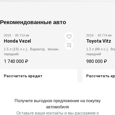
Рекомендованные авто
2019
·
95 714 км
2019
·
45 774 км
Honda Vezel
Toyota Vitz
1.5 л (131 л.с.), Вариатор, бензин,
1.3 л (99 л.с.), 
передний
передний
1 740 000 ₽
980 000 ₽
Рассчитать кредит
Рассчитать к
Получить предложение
Получит
Получите выгодное предложение на покупку
автомобиля
Оставьте ваши контакты и мы расскажем о