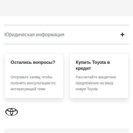
что Общество будет обрабатывать данные только в случае, если
это необходимо для определенной цели, и может запросить,
чтобы я продлил срок действия своего согласия на обработку
по истечении 10 лет с тем, чтобы гарантировать, что оно
соответствует моим намерениям.
6. Согласие может быть отозвано путем направления
Юридическая информация
письменного заявления Обществу заказным почтовым
отправлением с описью вложения по адресу: 141031, Московская
обл., г. о. Мытищи, п. Вёшки, МКАД 84-й км, ТПЗ «Алтуфьево»,
вл. 5, стр. 1.
Остались вопросы?
Купить Toyota в
кредит
Отправьте заявку, чтобы
Рассчитайте кредитное
получить консультацию по
предложение на вашу
интересующей теме
новую Toyota