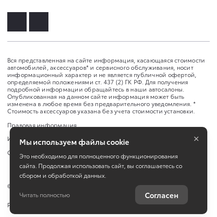
Вся представленная на сайте информация, касающаяся стоимости
автомобилей, аксессуаров* и сервисного обслуживания, носит
информационный характер и не является публичной офертой,
определяемой положениями ст. 437 (2) ГК РФ. Для получения
подробной информации обращайтесь в наши автосалоны.
Опубликованная на данном сайте информация может быть
изменена в любое время без предварительного уведомления. *
Стоимость аксессуаров указана без учета стоимости установки.
Правовая информация
×
Изменить настройку cookies
Мы используем файлы cookie
Сбросить cookie
Это необходимо для полноценного функционирования
сайта. Продолжая использовать сайт, вы соглашаетесь со
сбором и обработкой данных.
©
2026
АО «Иркут БКТ»
Согласен
Читать полностью
Работает на технологиях
TradeDealer